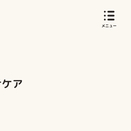
育てサイト しまいく
メニュー
けケア