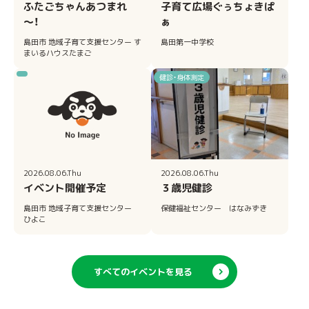
ふたごちゃんあつまれ
子育て広場ぐぅちょきぱ
～！
ぁ
島田市 地域子育て支援センター す
島田第一中学校
まいるハウスたまご
健診・身体測定
2026.08.06.Thu
2026.08.06.Thu
イベント開催予定
３歳児健診
島田市 地域子育て支援センター
保健福祉センター はなみずき
ひよこ
すべてのイベントを見る