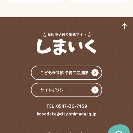
ペ
島田市子育てサイ
こども未来部 子育て応援課
サイトポリシー
TEL：0547-36-7159
kosodate@city.shimada.lg.jp