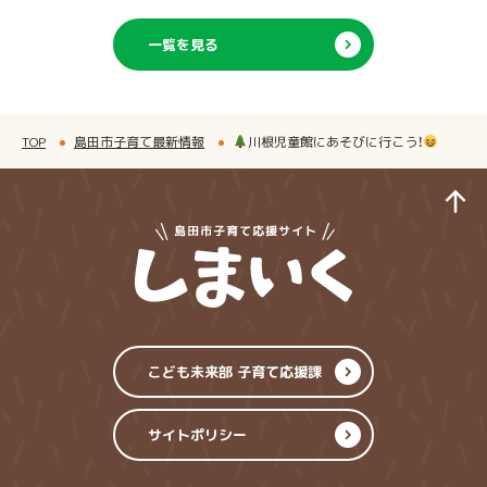
一覧を見る
TOP
島田市子育て最新情報
川根児童館にあそびに行こう！
ペ
島田市子育てサイ
こども未来部 子育て応援課
サイトポリシー