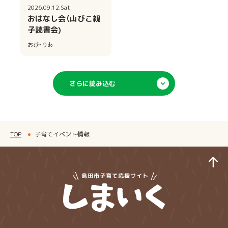
2026.09.12.Sat
おはなし会（山びこ親
子読書会)
おび・りあ
さらに読み込む
TOP
子育てイベント情報
ペ
島田市子育てサイ