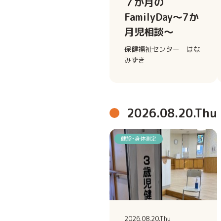
７か月の
FamilyDay～7か
月児相談～
保健福祉センター はな
みずき
2026.08.20.Thu
健診・身体測定
2026.08.20.Thu