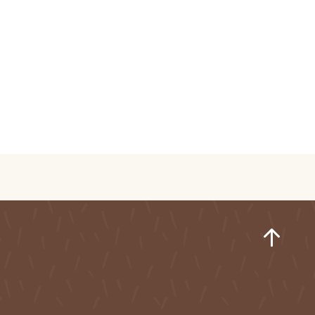
ページ
ト しまいく